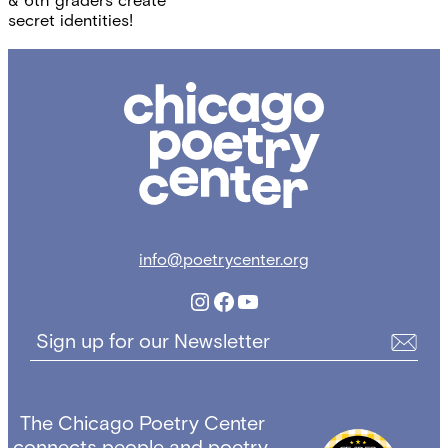
navigation
& 6th graders create
secret identities!
Chicago
Poetry
Center
info@poetrycenter.org
Instagram
Facebook
YouTube
Sign up for our Newsletter
The Chicago Poetry Center
connects people and poetry,